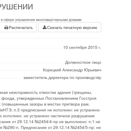
РУШЕНИИ
я в сфере управления многоквартирными домами
Распечатать
Скачать печатную версию
10 сентября 2015 г.
Должностное лицо
Корецкий Александр Юрьевич
заместитель директора по производству
ичная неисправность отмостки здания (трещины,
го фонда, утвержденных Постановлением Госстроя
х (повышенные зазоры в местах притвора рам,
иНТЭ; п.3 предписания не исполнен: не устранено
е исполнен: не устранено частичное разрушение
ание от 29.12.14 №2454/4-пр не выполнено: п.1 не
я №290-п. Предписание от 29.12.14 №2454/5-пр: не