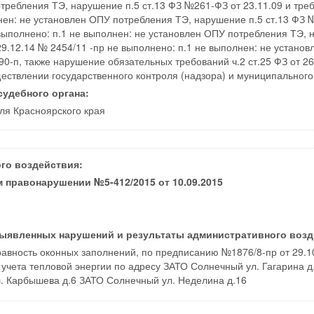
требления ТЭ, нарушение п.5 ст.13 ФЗ №261-ФЗ от 23.11.09 и тре
лнен: не установлен ОПУ потребления ТЭ, нарушение п.5 ст.13 ФЗ 
 выполнено: п.1 не выполнен: не установлен ОПУ потребления ТЭ, 
9.12.14 № 2454/11 -пр не выполнено: п.1 не выполнен: не устано
0-п, также нарушение обязательных требований ч.2 ст.25 ФЗ от 2
ствлении государственного контроля (надзора) и муниципального 
удебного органа:
ля Красноярского края
го воздействия:
правонарушении №5-412/2015 от 10.09.2015
выявленных нарушений и результаты административного возд
авность оконных заполнений, по предписанию №1876/8-пр от 29.10.1
учета тепловой энергии по адресу ЗАТО Солнечный ул. Гагарина д
. Карбышева д.6 ЗАТО Солнечный ул. Неделина д.16