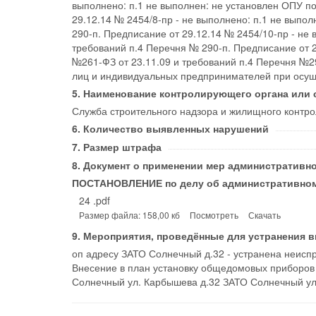
выполнено: п.1 не выполнен: не установлен ОПУ по
29.12.14 № 2454/8-пр - не выполнено: п.1 не выпо
290-п. Предписание от 29.12.14 № 2454/10-пр - не
требований п.4 Перечня № 290-п. Предписание от 2
№261-ФЗ от 23.11.09 и требований п.4 Перечня №29
лиц и индивидуальных предпринимателей при осуще
Наименование контролирующего органа или с
Служба строительного надзора и жилищного контро
Количество выявленных нарушений
Размер штрафа
Документ о применении мер административно
ПОСТАНОВЛЕНИЕ по делу об административном 
24 .pdf
Размер файла: 158,00 кб
Посмотреть
Скачать
Мероприятия, проведённые для устранения 
оп адресу ЗАТО Солнечный д.32 - устранена неиспр
Внесение в план установку общедомовых приборов 
Солнечный ул. Карбышева д.32 ЗАТО Солнечный ул