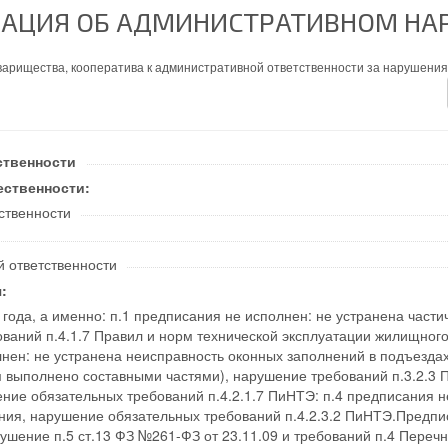
АЦИЯ ОБ АДМИНИСТРАТИВНОМ НА
арищества, кооператива к административной ответственности за нарушени
ственности
ественности:
ственности
й ответственности
:
года, а именно: п.1 предписания не исполнен: не устранена част
ований п.4.1.7 Правил и норм технической эксплуатации жилищно
лнен: не устранена неисправность оконных заполнений в подъезда
 выполнено составными частями), нарушение требований п.3.2.3 П
ие обязательных требований п.4.2.1.7 ПиНТЭ: п.4 предписания н
ния, нарушение обязательных требований п.4.2.3.2 ПиНТЭ.Предпис
ушение п.5 ст.13 ФЗ №261-ФЗ от 23.11.09 и требований п.4 Перечн