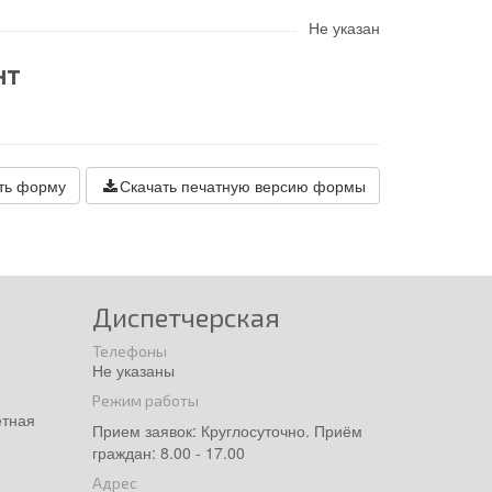
Не указан
нт
ть форму
Скачать печатную версию формы
Диспетчерская
Телефоны
Не указаны
Режим работы
етная
Прием заявок: Круглосуточно. Приём
граждан: 8.00 - 17.00
Адрес