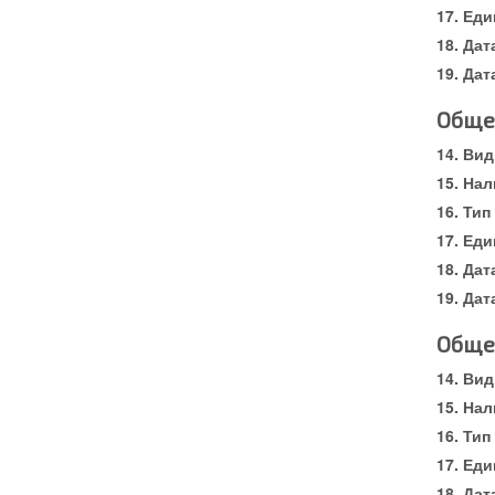
Еди
Дат
Дат
Обще
Вид
Нал
Тип
Еди
Дат
Дат
Обще
Вид
Нал
Тип
Еди
Дат