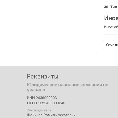
Тип
Иное
Иное об
Отчётн
Реквизиты
Юридическое название компании не
указано
ИНН
2439009003
ОГРН
1252400003240
Руководитель
Шайхиев Рамиль Асхатович