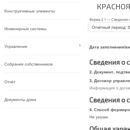
КРАСНОЯ
Конструктивные элементы
Форма 2.1 —
Сведения о
Отчётный период: 
Инженерные системы
Управление
Дата заполнения/в
Сведения о 
Собрания собственников
Документ, подтв
Договор управле
Отчёт
Информация о догово
Сведения о 
Документы дома
Способ формиров
Не указан
Общая харак