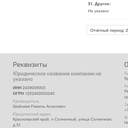
Другое:
Не указано
Отчётный период: 
Реквизиты
Юридическое название компании не
А
К
указано
Р
ИНН
2439009003
Р
ОГРН
1252400003240
г
Руководитель
Т
Шайхиев Рамиль Асхатович
+
Юридический адрес
Ф
Красноярский край, п Солнечный, улица Солнечная,
Н
д 31