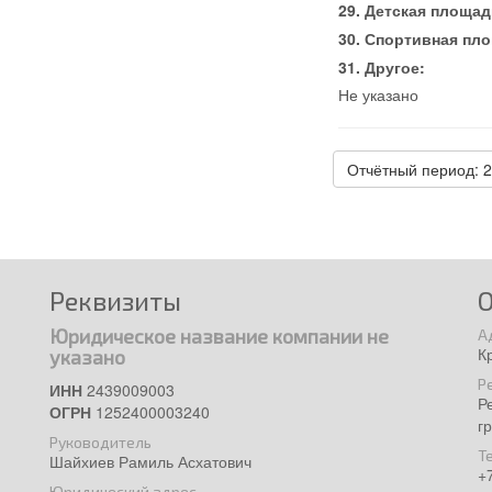
Детская площад
Спортивная пл
Другое:
Не указано
Отчётный период: 
Реквизиты
Юридическое название компании не
А
К
указано
Р
ИНН
2439009003
Р
ОГРН
1252400003240
г
Руководитель
Т
Шайхиев Рамиль Асхатович
+
Юридический адрес