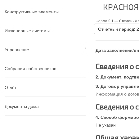
КРАСНОЯ
Конструктивные элементы
Форма 2.1 —
Сведения о
Отчётный период: 
Инженерные системы
Управление
Дата заполнения/в
Сведения о 
Собрания собственников
Документ, подтв
Договор управле
Отчёт
Информация о догово
Сведения о 
Документы дома
Способ формиров
Не указан
Общая харак