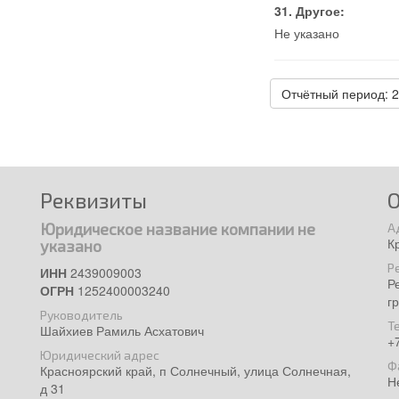
Другое:
Не указано
Отчётный период: 
Реквизиты
Юридическое название компании не
А
К
указано
Р
ИНН
2439009003
Р
ОГРН
1252400003240
г
Руководитель
Т
Шайхиев Рамиль Асхатович
+
Юридический адрес
Ф
Красноярский край, п Солнечный, улица Солнечная,
Н
д 31