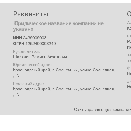
Реквизиты
Юридическое название компании не
А
К
указано
Р
ИНН
2439009003
Р
ОГРН
1252400003240
г
Руководитель
Т
Шайхиев Рамиль Асхатович
+
Юридический адрес
Ф
Красноярский край, п Солнечный, улица Солнечная,
Н
д 31
Э
Почтовый адрес
Н
Красноярский край, п Солнечный, улица Солнечная,
д 31
Сайт управляющей компании