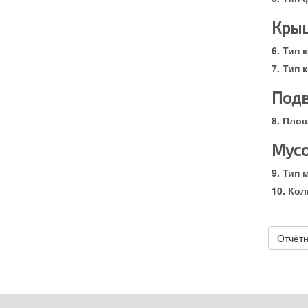
Кры
Тип 
Тип 
Под
Площ
Мус
Тип 
Кол
Отчётн