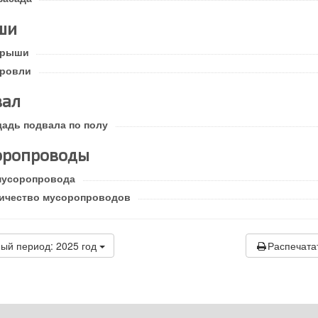
ши
крыши
кровли
вал
адь подвала по полу
оропроводы
мусоропровода
ичество мусоропроводов
ый период: 2025 год
Распечата