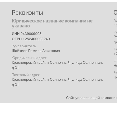
Реквизиты
Юридическое название компании не
А
К
указано
Р
ИНН
2439009003
Р
ОГРН
1252400003240
г
Руководитель
Т
Шайхиев Рамиль Асхатович
+
Юридический адрес
Ф
Красноярский край, п Солнечный, улица Солнечная,
Н
д 31
Э
Почтовый адрес
Н
Красноярский край, п Солнечный, улица Солнечная,
д 31
Сайт управляющей компании