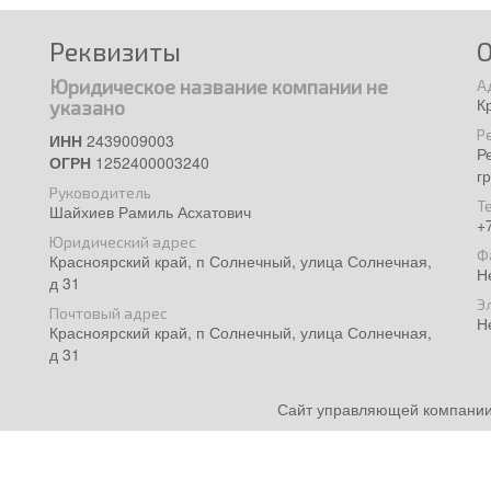
Реквизиты
Юридическое название компании не
А
К
указано
Р
ИНН
2439009003
Р
ОГРН
1252400003240
г
Руководитель
Т
Шайхиев Рамиль Асхатович
+
Юридический адрес
Ф
Красноярский край, п Солнечный, улица Солнечная,
Н
д 31
Э
Почтовый адрес
Н
Красноярский край, п Солнечный, улица Солнечная,
д 31
Сайт управляющей компании