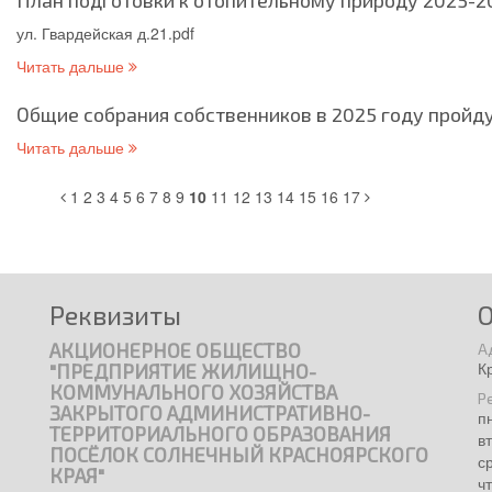
План подготовки к отопительному природу 2025-202
ул. Гвардейская д.21.pdf
Читать дальше
Общие собрания собственников в 2025 году пройду
Читать дальше
1
2
3
4
5
6
7
8
9
10
11
12
13
14
15
16
17
Реквизиты
АКЦИОНЕРНОЕ ОБЩЕСТВО
А
К
"ПРЕДПРИЯТИЕ ЖИЛИЩНО-
КОММУНАЛЬНОГО ХОЗЯЙСТВА
Р
ЗАКРЫТОГО АДМИНИСТРАТИВНО-
п
ТЕРРИТОРИАЛЬНОГО ОБРАЗОВАНИЯ
в
ПОСЁЛОК СОЛНЕЧНЫЙ КРАСНОЯРСКОГО
с
КРАЯ"
ч