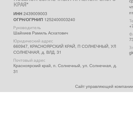
с
КРАЯ"
ч
п
ИНН
2439009003
ОГРН/ОГРНИП
1252400003240
Т
+
Руководитель
Шайхиев Рамиль Асхатович
Ф
7
Юридический адрес
660947, КРАСНОЯРСКИЙ КРАЙ, П СОЛНЕЧНЫЙ, УЛ
Э
СОЛНЕЧНАЯ, д. ВЛД. 31
g
Почтовый адрес
Красноярский край, п. Солнечный, ул. Солнечная, д.
31
Сайт управляющей компании