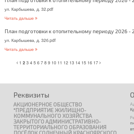
План подготовки к отопительному периоду 2026 - 2
ул. Карбышева, д. 32.pdf
Читать дальше
План подготовки к отопительному периоду 2026 - 2
ул. Карбышева, д. 32б.pdf
Читать дальше
1
2
3
4
5
6
7
8
9
10
11
12
13
14
15
16
17
Реквизиты
АКЦИОНЕРНОЕ ОБЩЕСТВО
А
К
"ПРЕДПРИЯТИЕ ЖИЛИЩНО-
КОММУНАЛЬНОГО ХОЗЯЙСТВА
Р
ЗАКРЫТОГО АДМИНИСТРАТИВНО-
п
ТЕРРИТОРИАЛЬНОГО ОБРАЗОВАНИЯ
в
ПОСЁЛОК СОЛНЕЧНЫЙ КРАСНОЯРСКОГО