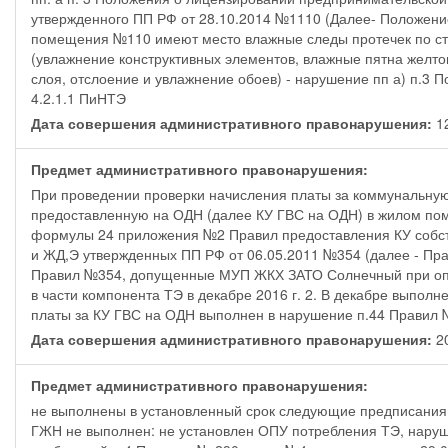
утвержденного ПП РФ от 28.10.2014 №1110 (Далее- Положени
помещения №110 имеют место влажные следы протечек по сте
(увлажнение конструктивных элементов, влажные пятна желто
слоя, отслоение и увлажнение обоев) - нарушение пп а) п.3 П
4.2.1.1 ПиНТЭ
Дата совершения административного правонарушения:
1
Предмет административного правонарушения:
При проведении проверки начисления платы за коммунальную
предоставленную на ОДН (далее КУ ГВС на ОДН) в жилом п
формулы 24 приложения №2 Правил предоставления КУ собс
и ЖД,Э утвержденных ПП РФ от 06.05.2011 №354 (далее - Пра
Правил №354, допущенные МУП ЖКХ ЗАТО Солнечный при оп
в части компонента ТЭ в декабре 2016 г. 2. В декабре выпол
платы за КУ ГВС на ОДН выполнен в нарушение п.44 Правил
Дата совершения административного правонарушения:
2
Предмет административного правонарушения:
не выполнены в установленный срок следующие предписания: 
ГЖН не выполнен: не установлен ОПУ потребления ТЭ, наруше