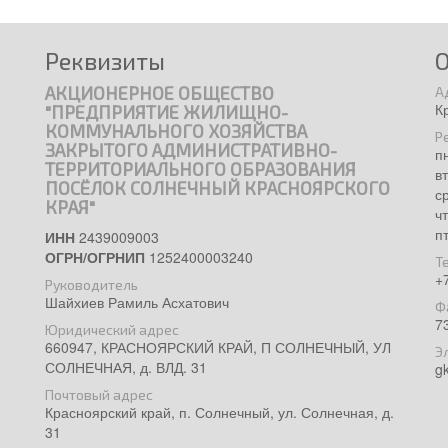
Реквизиты
АКЦИОНЕРНОЕ ОБЩЕСТВО
А
К
"ПРЕДПРИЯТИЕ ЖИЛИЩНО-
КОММУНАЛЬНОГО ХОЗЯЙСТВА
Р
ЗАКРЫТОГО АДМИНИСТРАТИВНО-
п
ТЕРРИТОРИАЛЬНОГО ОБРАЗОВАНИЯ
в
ПОСЁЛОК СОЛНЕЧНЫЙ КРАСНОЯРСКОГО
с
КРАЯ"
ч
п
ИНН
2439009003
ОГРН/ОГРНИП
1252400003240
Т
+
Руководитель
Шайхиев Рамиль Асхатович
Ф
7
Юридический адрес
660947, КРАСНОЯРСКИЙ КРАЙ, П СОЛНЕЧНЫЙ, УЛ
Э
СОЛНЕЧНАЯ, д. ВЛД. 31
g
Почтовый адрес
Красноярский край, п. Солнечный, ул. Солнечная, д.
31