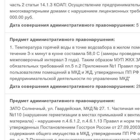
часть 2 статьи 14.1.3 КОАП: Осуществление предприниматель
многоквартирными домами с нарушением лицензионных требо
000.00 руб.
Дата совершения административного правонарушения:
5
Предмет административного правонарушения:
1. Температура горячей воды в точке водозабора в жилом по
течение 3-х минут в кухне составила 58,0 С (замеры провед
межповерочный интервал 3 года). Таким образом МУП ЖКХ 
обязательных требований пп.5 п.2 Приложения №1 Правил пр
пользователям помещений в МКД и ЖД, утвержденных ПП РФ о
предпринимательской деятельности по управлению МКД"
Дата совершения административного правонарушения:
2
Предмет административного правонарушения:
ЗАТО Солнечный, ул. Гвардейская, МКД № 27. 1. Частичная н
№110 (нарушение герметизации в местах примыканий к венти
материала) - нарушение п.4.6.1.2, п.4.6.1.13 Правил и норм
утвержденных Постановлением Госстроя России от 27.09.2003
содержания общего имущества в МКД, утвержденним ПП РФ от
пп. а п. 3 Положения о лицензировании предпринимательско