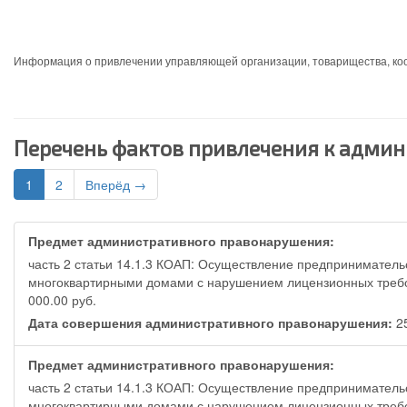
Информация о привлечении управляющей организации, товарищества, ко
Перечень фактов привлечения к админ
1
2
Вперёд →
Предмет административного правонарушения:
часть 2 статьи 14.1.3 КОАП: Осуществление предприниматель
многоквартирными домами с нарушением лицензионных требо
000.00 руб.
Дата совершения административного правонарушения:
2
Предмет административного правонарушения:
часть 2 статьи 14.1.3 КОАП: Осуществление предприниматель
многоквартирными домами с нарушением лицензионных треб