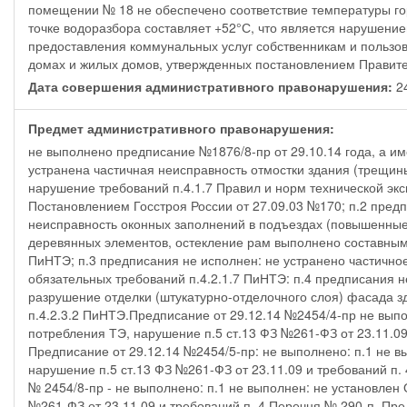
помещении № 18 не обеспечено соответствие температуры го
точке водоразбора составляет +52°С, что является нарушени
предоставления коммунальных услуг собственникам и польз
домах и жилых домов, утвержденных постановлением Правител
Дата совершения административного правонарушения:
2
Предмет административного правонарушения:
не выполнено предписание №1876/8-пр от 29.10.14 года, а им
устранена частичная неисправность отмостки здания (трещины
нарушение требований п.4.1.7 Правил и норм технической э
Постановлением Госстроя России от 27.09.03 №170; п.2 предп
неисправность оконных заполнений в подъездах (повышенные
деревянных элементов, остекление рам выполнено составными
ПиНТЭ; п.3 предписания не исполнен: не устранено частичн
обязательных требований п.4.2.1.7 ПиНТЭ: п.4 предписания н
разрушение отделки (штукатурно-отделочного слоя) фасада 
п.4.2.3.2 ПиНТЭ.Предписание от 29.12.14 №2454/4-пр не вып
потребления ТЭ, нарушение п.5 ст.13 ФЗ №261-ФЗ от 23.11.0
Предписание от 29.12.14 №2454/5-пр: не выполнено: п.1 не 
нарушение п.5 ст.13 ФЗ №261-ФЗ от 23.11.09 и требований п.
№ 2454/8-пр - не выполнено: п.1 не выполнен: не установлен
№261-ФЗ от 23.11.09 и требований п. 4 Перечня № 290-п. Пре